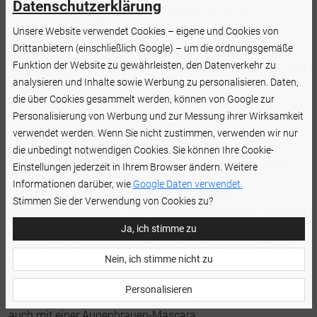
Datenschutzerklärung
auch bestmögliche dekorative Kosmetikprodukte
Unsere Website verwendet Cookies – eigene und Cookies von
verwenden. Das Zupfen der Augenbrauen ist ein
Drittanbietern (einschließlich Google) – um die ordnungsgemäße
unersetzliches Element der Pflege, des Stylings und des
Funktion der Website zu gewährleisten, den Datenverkehr zu
Make-ups. Es ist sinnvoll, eine Kosmetikerin von Zeit zu Zeit
analysieren und Inhalte sowie Werbung zu personalisieren. Daten,
zu besuchen und die Augenbrauen professionell formen zu
die über Cookies gesammelt werden, können von Google zur
lassen. Im Alltag können Sie einzelne Härchen, die sich
Personalisierung von Werbung und zur Messung ihrer Wirksamkeit
außer der Augenbrauenbogengrenzen befinden,
verwendet werden. Wenn Sie nicht zustimmen, verwenden wir nur
selbstständig ausreißen.
die unbedingt notwendigen Cookies. Sie können Ihre Cookie-
2.
Widerspenstige Haare, die in verschiedene Richtungen
Einstellungen jederzeit in Ihrem Browser ändern. Weitere
abstehen, können mithilfe einer speziellen
Informationen darüber, wie
Google Daten verwendet.
Augenbrauenbürste und der oben erwähnten
Stimmen Sie der Verwendung von Cookies zu?
Augenbrauenseife oder mithilfe einer Augenbrauen-Mascara
Ja, ich stimme zu
gebändigt werden. Auf diese Art und Weise bekommen die
Härchen eine angemessene Form und eine schöne Farbe.
Nein, ich stimme nicht zu
Die mit einer Augenbrauenseife bedeckten Härchen können
mit beliebigen dekorativen Kosmetikprodukten geschminkt
Personalisieren
werden, d. h. sowohl mit pulvrigen Augenbrauenschatten als
auch mit einer Augenbrauen-Mascara.