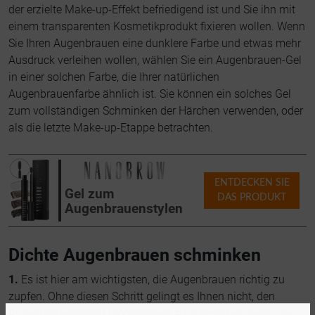
der erzielte Make-up-Effekt befriedigend ist und Sie ihn mit
einem transparenten Kosmetikprodukt fixieren wollen. Wenn
Sie Ihren Augenbrauen eine dunklere Farbe und etwas mehr
Ausdruck verleihen wollen, wählen Sie ein Augenbrauen-Gel
in einer solchen Farbe, die Ihrer natürlichen
Augenbrauenfarbe ähnlich ist. Sie können ein solches Gel
zum vollständigen Schminken der Härchen verwenden, oder
als die letzte Make-up-Etappe betrachten.
ENTDECKEN SIE
Gel zum
DAS PRODUKT
Augenbrauenstylen
Dichte Augenbrauen schminken
1.
Es ist hier am wichtigsten, die Augenbrauen richtig zu
zupfen. Ohne diesen Schritt gelingt es Ihnen nicht, den
Augenbrauenbogen professionell zu schminken, wenn Sie