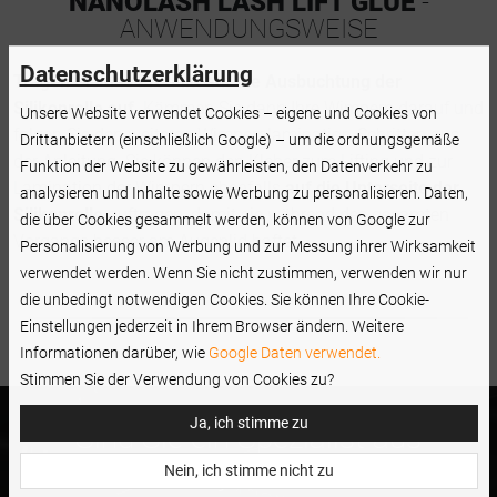
NANOLASH LASH LIFT GLUE
-
ANWENDUNGSWEISE
Datenschutzerklärung
Tragen Sie das Produkt auf die Ausbuchtung der
Silikonrolle auf
. Kämmen Sie dann Ihre Wimpern darauf und
Unsere Website verwendet Cookies – eigene und Cookies von
folgen Sie den weiteren Wimpernlamination-Schritten aus
Drittanbietern (einschließlich Google) – um die ordnungsgemäße
der Anleitung. Sie können den Kleber zum Lifting und zur
Funktion der Website zu gewährleisten, den Datenverkehr zu
Lamination der Wimpern ebenfalls
auf die Unterseite der
analysieren und Inhalte sowie Werbung zu personalisieren. Daten,
Silikonrolle
auftragen, damit sie während des gesamten
die über Cookies gesammelt werden, können von Google zur
Vorgangs besser am Augenlid haftet.
Personalisierung von Werbung und zur Messung ihrer Wirksamkeit
verwendet werden. Wenn Sie nicht zustimmen, verwenden wir nur
die unbedingt notwendigen Cookies. Sie können Ihre Cookie-
Einstellungen jederzeit in Ihrem Browser ändern. Weitere
Informationen darüber, wie
Google Daten verwendet.
Stimmen Sie der Verwendung von Cookies zu?
Ja, ich stimme zu
Sind Sie ein Spezialist aus
der Beauty-Branche und
Nein, ich stimme nicht zu