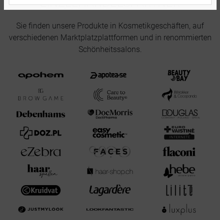
EINZELHANDELSPARTNER
Sie finden unsere Produkte in Kosmetikgeschäften, auf
verschiedenen Marktplatzplattformen und in renommierten
Schönheitssalons.