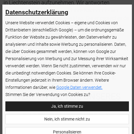
in Liechtenstein aufzunehmen. Wir antworten
innerhalb von 24 Stunden auf Ihre Nachricht - am
Datenschutzerklärung
selben oder am nächsten Werktag. Die entsprechende
Unsere Website verwendet Cookies – eigene und Cookies von
Sprachversion für Ihr Land können Sie auswählen,
Drittanbietern (einschließlich Google) – um die ordnungsgemäße
indem Sie in der Menüleiste der Webseite auf die
Funktion der Website zu gewährleisten, den Datenverkehr zu
Schaltfläche „Flagge“ klicken.
analysieren und Inhalte sowie Werbung zu personalisieren. Daten,
die über Cookies gesammelt werden, können von Google zur
Personalisierung von Werbung und zur Messung ihrer Wirksamkeit
VERLÄSSLICHE
verwendet werden. Wenn Sie nicht zustimmen, verwenden wir nur
die unbedingt notwendigen Cookies. Sie können Ihre Cookie-
PARTNERSCHAFT, ECHTE
Einstellungen jederzeit in Ihrem Browser ändern. Weitere
VORTEILE
Informationen darüber, wie
Google Daten verwendet.
WERDEN SIE TEIL UNSERES
Stimmen Sie der Verwendung von Cookies zu?
VERTRAUENSWÜRDIGEN
Ja, ich stimme zu
PARTNERNETZWERKS.
Nein, ich stimme nicht zu
Personalisieren