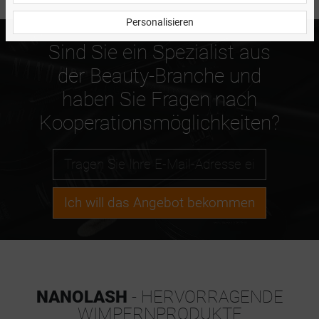
Personalisieren
Sind Sie ein Spezialist aus
der Beauty-Branche und
haben Sie Fragen nach
Kooperationsmöglichkeiten?
Ich will das Angebot bekommen
NANOLASH
- HERVORRAGENDE
WIMPERNPRODUKTE