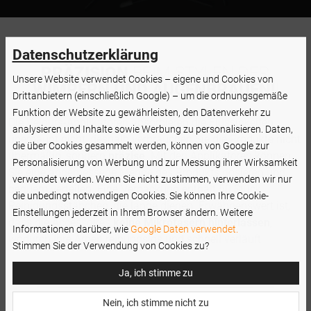
Datenschutzerklärung
PRÄZISION
BEIM STYLEN DER
Unsere Website verwendet Cookies – eigene und Cookies von
WIMPERN UND AUGENBRAUEN!
!
Drittanbietern (einschließlich Google) – um die ordnungsgemäße
Funktion der Website zu gewährleisten, den Datenverkehr zu
Die Velours-Applikatoren absorbieren die Flüssigkeiten
analysieren und Inhalte sowie Werbung zu personalisieren. Daten,
überhaupt nicht, deshalb verbrauchen Sie die Produkte nicht
die über Cookies gesammelt werden, können von Google zur
übermäßig, sondern
präzise
. Mit den Applikatoren können
Personalisierung von Werbung und zur Messung ihrer Wirksamkeit
Sie eine angemessene Menge des Produkts dosieren und
verwendet werden. Wenn Sie nicht zustimmen, verwenden wir nur
bequem verteilen. Eine Verpackung enthält 50 Stück
die unbedingt notwendigen Cookies. Sie können Ihre Cookie-
Reinigungsstäbchen, die lange dienen. Erwähnenswert ist,
Einstellungen jederzeit in Ihrem Browser ändern. Weitere
dass die Accessoires
keine Mikrofasern hinterlassen
,
Informationen darüber, wie
Google Daten verwendet.
wodurch Ihre Arbeit reibungslos und schnell verläuft
Stimmen Sie der Verwendung von Cookies zu?
Ja, ich stimme zu
Nein, ich stimme nicht zu