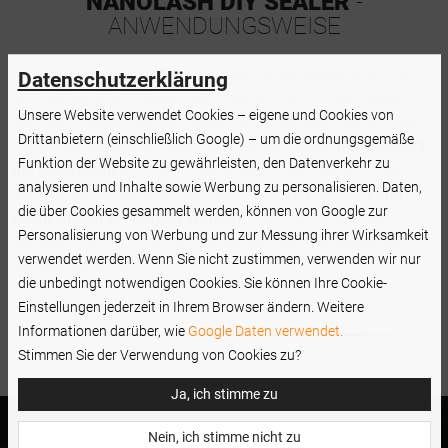
NANOLASH DIY SEALER
-
ANWENDUNGSWEISE
Nachdem Sie die DIY Wimpernsegmente angebracht und
Datenschutzerklärung
sich vergewissert haben, dass sie sich an Ort und Stelle
Unsere Website verwendet Cookies – eigene und Cookies von
befinden, sollten Sie den Sealer dort auftragen, wo sich der
Drittanbietern (einschließlich Google) – um die ordnungsgemäße
vorher verwendete Bonder befindet. Der Sealer
neutralisiert
Funktion der Website zu gewährleisten, den Datenverkehr zu
die Klebrigkeit
und stärkt die Bindung des Klebers, wodurch
analysieren und Inhalte sowie Werbung zu personalisieren. Daten,
das Wimpernstyling langanhaltend ist.
Der Sealer kann
die über Cookies gesammelt werden, können von Google zur
jeden Abend verwendet werden
- dann schützt er die
Personalisierung von Werbung und zur Messung ihrer Wirksamkeit
Wimpern vor Schmutz und verlängert die Haltbarkeit des
verwendet werden. Wenn Sie nicht zustimmen, verwenden wir nur
Wimpernstylings.
die unbedingt notwendigen Cookies. Sie können Ihre Cookie-
Einstellungen jederzeit in Ihrem Browser ändern. Weitere
Informationen darüber, wie
Google Daten verwendet.
Stimmen Sie der Verwendung von Cookies zu?
Ja, ich stimme zu
Sind Sie ein Spezialist aus
Nein, ich stimme nicht zu