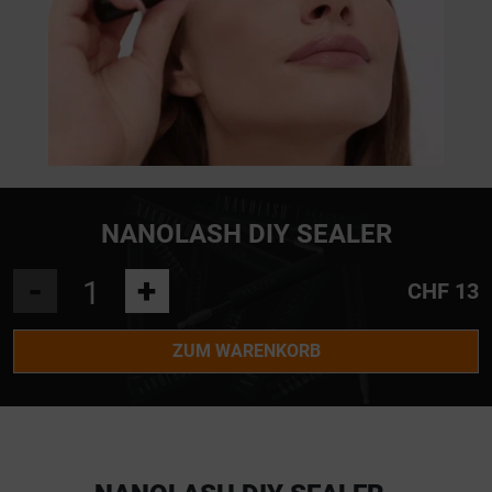
NANOLASH DIY SEALER
-
+
CHF 13
ZUM WARENKORB