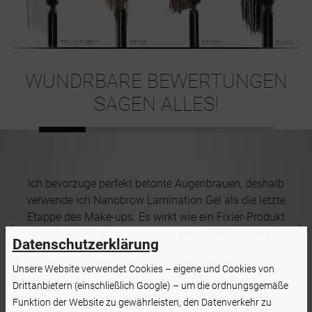
WUNDRBARE BEWERTUNGEN
SAGEN ALLES!
e
Ich bevorzuge perfekt betonte Augenbrauen, deshalb
verwende ich Nanobrow Lamination Gel als die letzte
e
Etappe des Make-ups. Es wirkt wie ein Fixier-Produkt
und
G
und garantiert mir ideale Augenbrauen für viele
ne
Datenschutzerklärung
Stunden.
A
Unsere Website verwendet Cookies – eigene und Cookies von
Oliana 38, Rennhof
da
Drittanbietern (einschließlich Google) – um die ordnungsgemäße
Funktion der Website zu gewährleisten, den Datenverkehr zu