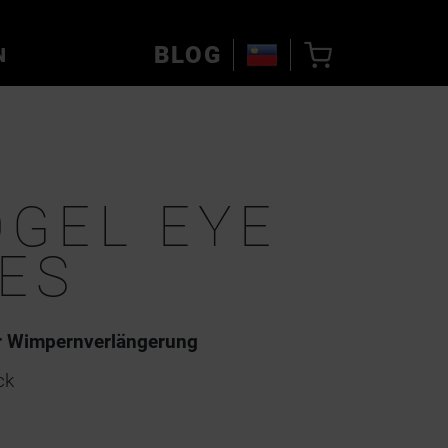
BLOG
N
GEL EYE
ES
r Wimpernverlängerung
ck