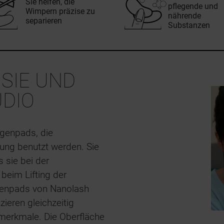
Sie helfen, die
pflegende und
Wimpern präzise zu
nährende
separieren
Substanzen
 SIE UND
UDIO
genpads, die
ung benutzt werden. Sie
s sie bei der
beim Lifting der
genpads von Nanolash
ieren gleichzeitig
merkmale. Die Oberfläche