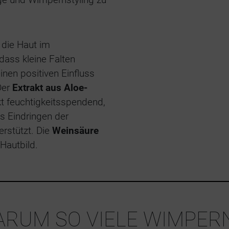
 die Haut im
odass kleine Falten
inen positiven Einfluss
Der
Extrakt aus Aloe-
rkt feuchtigkeitsspendend,
as Eindringen der
rstützt. Die
Weinsäure
 Hautbild.
ARUM SO VIELE WIMPER