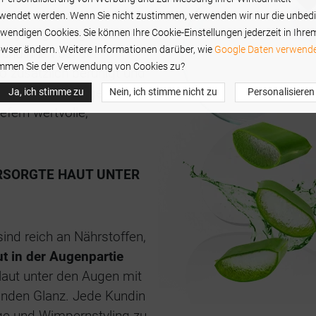
wendet werden. Wenn Sie nicht zustimmen, verwenden wir nur die unbed
er Hydrogel-Augenpads
wendigen Cookies. Sie können Ihre Cookie-Einstellungen jederzeit in Ihre
wser ändern. Weitere Informationen darüber, wie
Google Daten verwende
Kundinnen bei der
mmen Sie der Verwendung von Cookies zu?
 zusätzlich beruhigt und
eren Augenlider gelegten
Ja, ich stimme zu
Nein, ich stimme nicht zu
Personalisieren
fern wertvolle,
ERSORGTE HAUT UNTER
nd reich an Nährstoffen,
ut in der Augenpartie
Haut unter den Augen mit
sunden Glanz. Jede Kundin
ege und Wimpernstyling zu