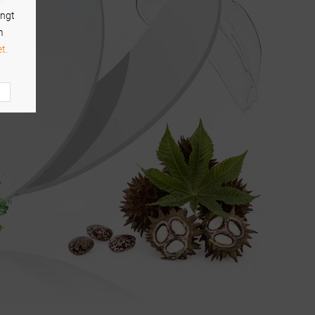
ingt
m
t.