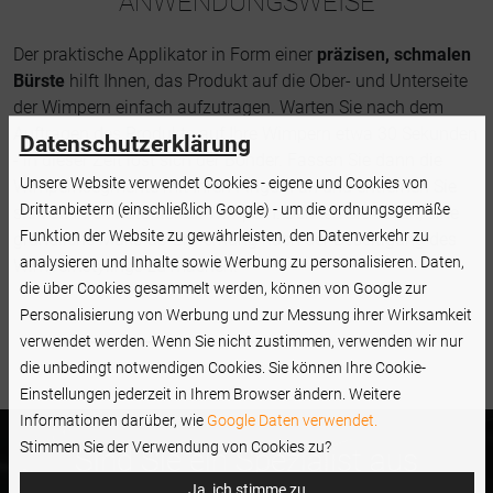
ANWENDUNGSWEISE
Der praktische Applikator in Form einer
präzisen, schmalen
Bürste
hilft Ihnen, das Produkt auf die Ober- und Unterseite
der Wimpern einfach aufzutragen. Warten Sie nach dem
Auftragen des Produkts auf Ihre Wimpern etwa 30 Sekunden
Datenschutzerklärung
- in dieser Zeit löst sich der Bonder. Fassen Sie dann die
Unsere Website verwendet Cookies - eigene und Cookies von
Wimpernsegmente mit Ihren Fingern an und entfernen Sie
Drittanbietern (einschließlich Google) - um die ordnungsgemäße
sie von Ihren natürlichen Wimpern. Denken Sie daran, eine
Funktion der Website zu gewährleisten, den Datenverkehr zu
gründliche Make-up-Entfernung nach der Beseitigung des
analysieren und Inhalte sowie Werbung zu personalisieren. Daten,
Wimpernstylings zu machen.
die über Cookies gesammelt werden, können von Google zur
Personalisierung von Werbung und zur Messung ihrer Wirksamkeit
verwendet werden. Wenn Sie nicht zustimmen, verwenden wir nur
die unbedingt notwendigen Cookies. Sie können Ihre Cookie-
Einstellungen jederzeit in Ihrem Browser ändern. Weitere
Informationen darüber, wie
Google Daten verwendet.
Stimmen Sie der Verwendung von Cookies zu?
Sind Sie ein Spezialist aus
Ja, ich stimme zu