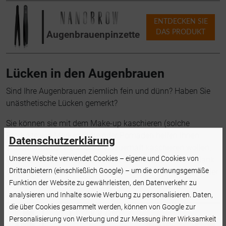
ENTDECKEN SIE
DAS PRODUKT
Augenbrauenpinzette
Lücken in den Augenbrauen
Sind Ihre Augenbrauen ziemlich fein und dünn? Haben Sie
unästhetische Lücken gemerkt?
Sie können sie mit dem Make-up kaschieren (solche
Produkte wie Marker, Stifte oder Pomaden helfen Ihnen
Datenschutzerklärung
sicherlich), aber wenn Sie sie dauerhaft kaschieren wollen,
Unsere Website verwendet Cookies – eigene und Cookies von
lohnt es sich, ein Augenbrauenserum zu verwenden – dank
Drittanbietern (einschließlich Google) – um die ordnungsgemäße
der regelmäßigen Anwendung werden die Härchen schneller
Funktion der Website zu gewährleisten, den Datenverkehr zu
und dichter wachsen.
analysieren und Inhalte sowie Werbung zu personalisieren. Daten,
die über Cookies gesammelt werden, können von Google zur
Personalisierung von Werbung und zur Messung ihrer Wirksamkeit
ENTDECKEN SIE