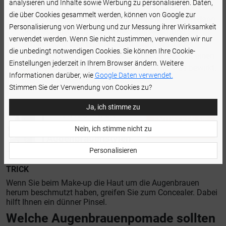
analysieren und Inhalte sowie Werbung zu personalisieren. Daten,
Wenn Sie Lust haben, können Sie die Augenbrauen mit
die über Cookies gesammelt werden, können von Google zur
einem farblosen Gel fixieren. Die Härchen werden dann
Personalisierung von Werbung und zur Messung ihrer Wirksamkeit
den gesamten Tag über perfekt aussehen, und Sie
verwendet werden. Wenn Sie nicht zustimmen, verwenden wir nur
können kontrollieren, wie Sie im Laufe des Tages
die unbedingt notwendigen Cookies. Sie können Ihre Cookie-
aussehen werden. Das Augenbrauen-Gel verleiht einen
Einstellungen jederzeit in Ihrem Browser ändern. Weitere
dreidimensionalen Effekt und mehr Glanz, was bewirkt,
Informationen darüber, wie
Google Daten verwendet.
dass das Make-up schöner aussieht.
Stimmen Sie der Verwendung von Cookies zu?
Ja, ich stimme zu
ENTDECKEN SIE
Gel zum
Nein, ich stimme nicht zu
DAS PRODUKT
Augenbrauenstylen
Personalisieren
TRICK
Wenn Sie beim Make-up die Haut um die Augenbrauen
herum beschmutzt haben, greifen Sie zum Concealer. Dabei
hilft Ihnen ein dünner Pinsel.
Welche Augenbrauenpomade sollten