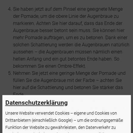
Sie haben jetzt auf dem Pinsel eine geeignete Menge
der Pomade, um die obere Linie der Augenbraue zu
markieren. Achten Sie hier darauf, dass das Ende der
Augenbraue besser betont sein muss. Sie können hier
mehr Pomade auftragen, um es zu betonen. Dank einer
solchen Schattierung werden die Augenbrauen natürlich
aussehen – die Augenbrauen müssen nämlich einen
hellen Anfang und ein gut betontes Ende haben. So
bekommen Sie einen Ombre-Effekt.
Nehmen Sie jetzt eine geringe Menge der Pomade und
füllen Sie die Augenbraue mit der Farbe – achten Sie
hier auf die Schattierung und betonen Sie stärker das
Ende.
Mithilfe einer sauberen Spirale sollten Sie
Datenschutzerklärung
überschüssiges Produkt entfernen, indem Sie sich auf
Unsere Website verwendet Cookies – eigene und Cookies von
die obere Linie und den mittleren Teil der Augenbraue
Drittanbietern (einschließlich Google) – um die ordnungsgemäße
konzentrieren. Das Ende der Augenbraue müssen Sie
Funktion der Website zu gewährleisten, den Datenverkehr zu
nicht korrigieren.