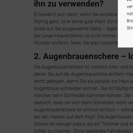
ihn zu verwenden?
ver
not
Er bewährt sich dann, wenn Sie einzelne Härch
Bro
Styling geht, ist er keine gute Wahl. Ein kleiner 
Sti
direkt auf die ausgewählte Stelle – legen Sie de
Der Laser-Haarentferner ist nicht immer schme
Wurzeln entfernt. Seien Sie also vorsichtig und 
2. Augenbrauenschere – lo
Die Augenbrauenschere ist ziemlich klein und ha
denen Sie auf der Augenbrauenlinie einfach m
leicht gebogen, damit Sie sie parallel zur Haut
Augenbraue schneiden können. Sie ist häufig m
Härchen beim Schneiden kämmen können. Der K
dadurch, dass sie sich beim Schneiden nicht ve
Augenbrauenschere ist wirklich einfach – schne
bei den Haaren auf dem Kopf. Die Augenbrauensch
Schere ist weniger präzis als ein Trimmer und e
lichter zu machen. Ohne geeignete Fähigkeiten 