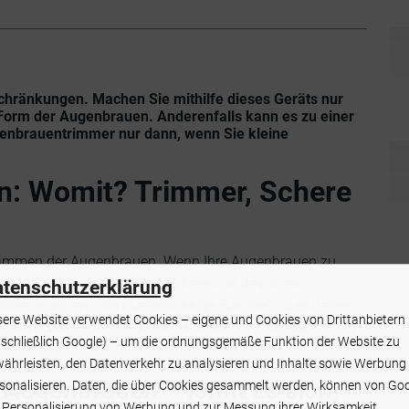
chränkungen. Machen Sie mithilfe dieses Geräts nur
 Form der Augenbrauen. Anderenfalls kann es zu einer
genbrauentrimmer nur dann, wenn Sie kleine
n: Womit? Trimmer, Schere
Trimmen der Augenbrauen. Wenn Ihre Augenbrauen zu
 können Sie sie mithilfe der Schere und des oben
tenschutzerklärung
helos stylen. Um überschüssige Härchen zu entfernen,
ere Website verwendet Cookies – eigene und Cookies von Drittanbietern
ichen Laser-Epilierer, wenn es natürlich einen speziellen
nschließlich Google) – um die ordnungsgemäße Funktion der Website zu
ährleisten, den Datenverkehr zu analysieren und Inhalte sowie Werbung
 Augenbrauen – lohnt es sich,
sonalisieren. Daten, die über Cookies gesammelt werden, können von Go
 Personalisierung von Werbung und zur Messung ihrer Wirksamkeit