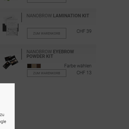
NANOBROW
LAMINATION KIT
CHF 39
ZUM WARENKORB
NANOBROW
EYEBROW
POWDER KIT
Farbe wählen
CHF 13
ZUM WARENKORB
 zu
ogle