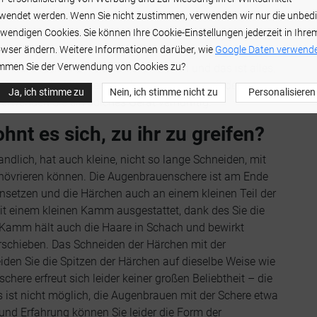
wendet werden. Wenn Sie nicht zustimmen, verwenden wir nur die unbed
wendigen Cookies. Sie können Ihre Cookie-Einstellungen jederzeit in Ihre
en entfernen wollen, aber wenn es um das Augenbrauen-
wser ändern. Weitere Informationen darüber, wie
Google Daten verwende
Aufsatz erleichtert die Arbeit und lenkt den Laserstrahl
mmen Sie der Verwendung von Cookies zu?
n Haarentferner einfach an die Haut an und das ist alles.
rzfrei, und die Härchen werden zusammen mit den
Ja, ich stimme zu
Nein, ich stimme nicht zu
Personalisieren
verwenden Sie ein solches Gerät vernünftig.
hnt es sich, zu ihr zu greifen?
ndlich, hat auch kleine, nicht so lange Schneiden, mit
anövrieren können. Die Augenbrauenschere ist am Ende
 ansetzen und die Härchen auch an einem kleinen Teil der
it einem kleinen Kamm ausgestattet, dank des Sie die
amm hält auch die Haare in Schach und bewirkt
rschieben. Das Schneiden der Härchen mit der
iden Sie die Spitzen der Härchen auf dieselbe Weise wie
ere erfreut sich leider keiner großen Beliebtheit – die
s ist nicht möglich, die Augenbrauen mit der Schere etwa
und Erfahrung können Sie leider die Form der