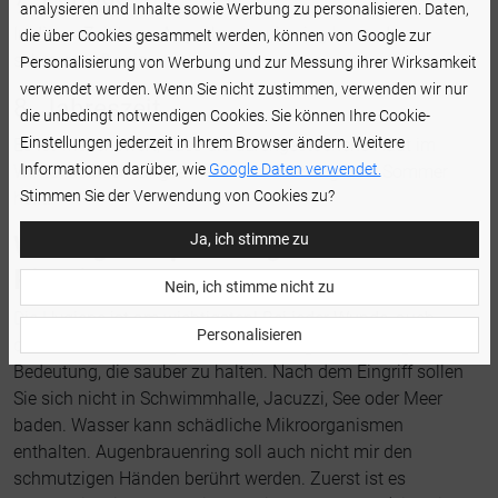
analysieren und Inhalte sowie Werbung zu personalisieren. Daten,
In dieser Zeit kann Augenbrauenpiercing besonders
die über Cookies gesammelt werden, können von Google zur
schmerzhaft sein.
Personalisierung von Werbung und zur Messung ihrer Wirksamkeit
verwendet werden. Wenn Sie nicht zustimmen, verwenden wir nur
8. Jahreszeit
die unbedingt notwendigen Cookies. Sie können Ihre Cookie-
Einstellungen jederzeit in Ihrem Browser ändern. Weitere
Es ist wissenswert, dass die durchgestochene Haut im
Informationen darüber, wie
Google Daten verwendet.
Winter deutlich langsamer als im Frühling oder Sommer
Stimmen Sie der Verwendung von Cookies zu?
heilt.
Ja, ich stimme zu
Wichtige Empfehlungen nach
Piercing
Nein, ich stimme nicht zu
Die Hygiene ist am wichtigsten! Bei jeder Wunde, auch
Personalisieren
dieser nach dem Augenbrauenpiercing, ist es von großer
Bedeutung, die sauber zu halten. Nach dem Eingriff sollen
Sie sich nicht in Schwimmhalle, Jacuzzi, See oder Meer
baden. Wasser kann schädliche Mikroorganismen
enthalten. Augenbrauenring soll auch nicht mir den
schmutzigen Händen berührt werden. Zuerst ist es