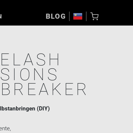
BLOG
N
YELASH
SIONS
TBREAKER
lbstanbringen (DIY)
nte,