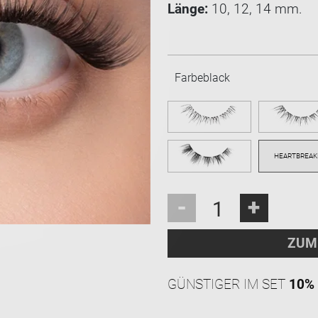
Länge:
10, 12, 14 mm.
Farbe
black
-
+
ZUM
GÜNSTIGER IM SET
10%